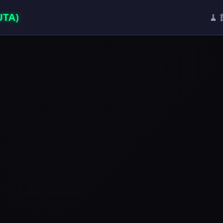
TA)
🧹