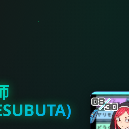
师
ESUBUTA)