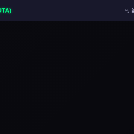
TA)
🔩