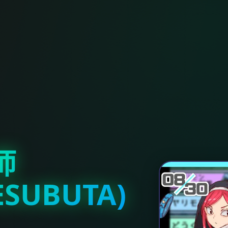
师
ESUBUTA)