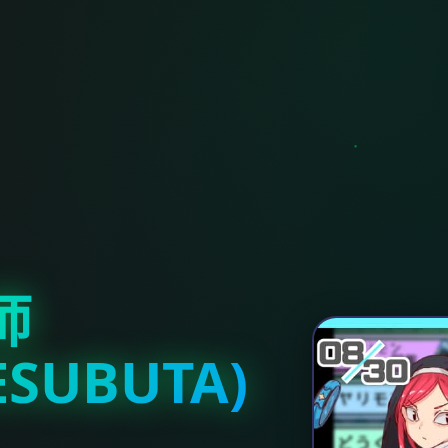
师
ESUBUTA)