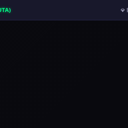
TA)
💎