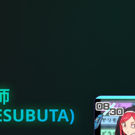
师
ESUBUTA)