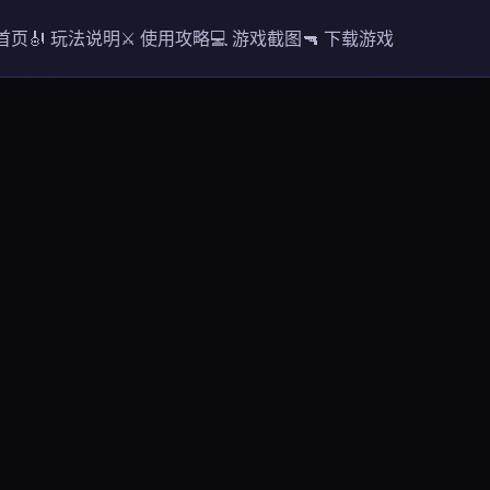
 首页
🎻 玩法说明
⚔️ 使用攻略
💻 游戏截图
🔫 下载游戏