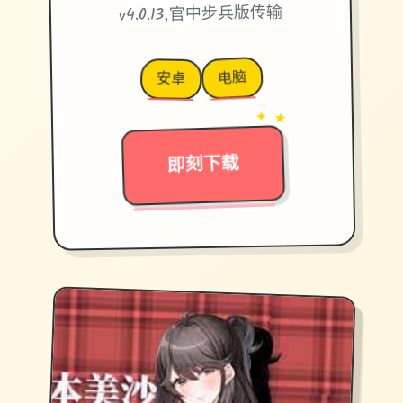
v4.0.13,官中步兵版传输
电脑
安卓
→
✦ ★
即刻下载