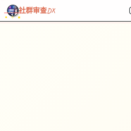
~~~
★
♡
✦
✧
♥
~
→
↗
社群审查DX
✦ ✧ ★