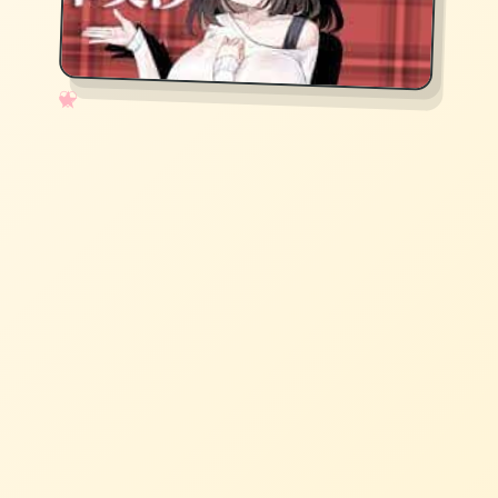
✧
♡
★
♥